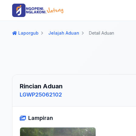
Langsung ke konten utama
Langsung ke navigasi
Laporgub
Jelajah Aduan
Detail Aduan
Rincian Aduan
LGWP25062102
Lampiran