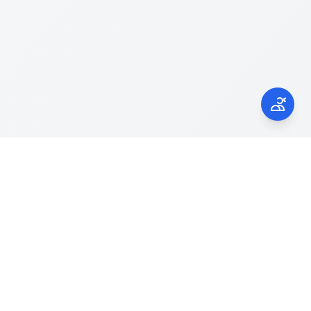
Kontak Kami
laporgub.jatengprov.go.id
Call Center 150945