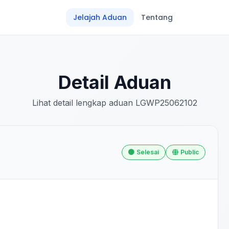
Jelajah Aduan
Tentang
Detail Aduan
Lihat detail lengkap aduan LGWP25062102
Selesai
Public