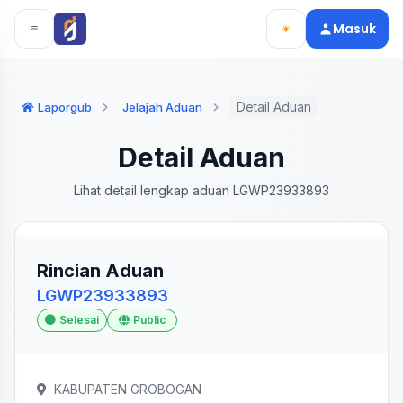
Langsung ke konten utama
Langsung ke navigasi
Masuk
Detail Aduan
Laporgub
Jelajah Aduan
Detail Aduan
Lihat detail lengkap aduan LGWP23933893
Rincian Aduan
LGWP23933893
Selesai
Public
KABUPATEN GROBOGAN