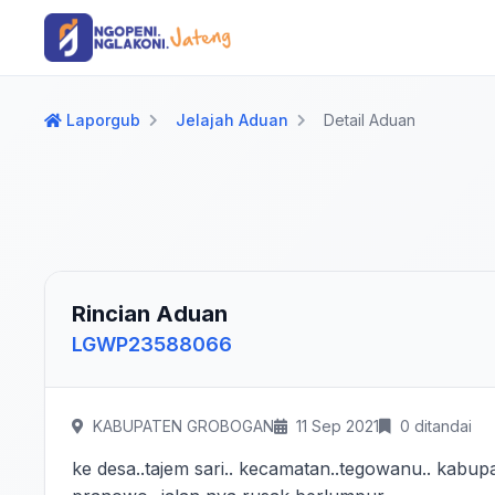
Langsung ke konten utama
Langsung ke navigasi
Laporgub
Jelajah Aduan
Detail Aduan
Rincian Aduan
LGWP23588066
KABUPATEN GROBOGAN
11 Sep 2021
0 ditandai
ke desa..tajem sari.. kecamatan..tegowanu.. kabup