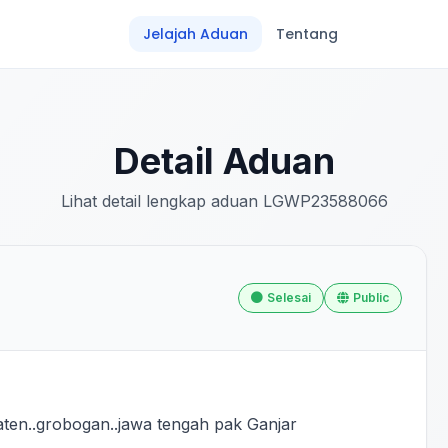
Jelajah Aduan
Tentang
Detail Aduan
Lihat detail lengkap aduan LGWP23588066
Selesai
Public
aten..grobogan..jawa tengah pak Ganjar