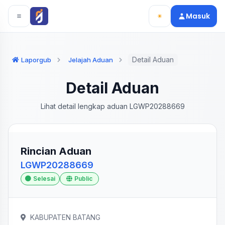
Langsung ke konten utama
Langsung ke navigasi
Masuk
Detail Aduan
Laporgub
Jelajah Aduan
Detail Aduan
Lihat detail lengkap aduan LGWP20288669
Rincian Aduan
LGWP20288669
Selesai
Public
KABUPATEN BATANG