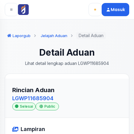
Langsung ke konten utama
Langsung ke navigasi
Masuk
Detail Aduan
Laporgub
Jelajah Aduan
Detail Aduan
Lihat detail lengkap aduan LGWP11685904
Rincian Aduan
LGWP11685904
Selesai
Public
Lampiran