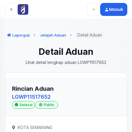
Langsung ke konten utama
Langsung ke navigasi
Masuk
Detail Aduan
Laporgub
Jelajah Aduan
Detail Aduan
Lihat detail lengkap aduan LGWP11517652
Rincian Aduan
LGWP11517652
Selesai
Public
KOTA SEMARANG