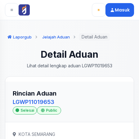
Langsung ke konten utama
Langsung ke navigasi
Masuk
Detail Aduan
Laporgub
Jelajah Aduan
Detail Aduan
Lihat detail lengkap aduan LGWP11019653
Rincian Aduan
LGWP11019653
Selesai
Public
KOTA SEMARANG