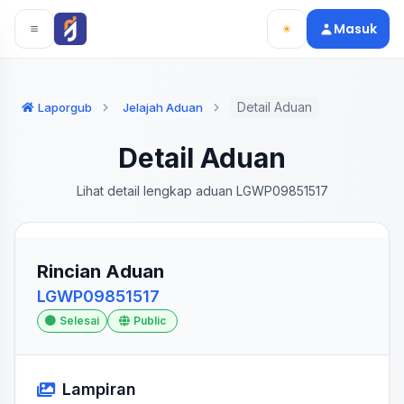
Langsung ke konten utama
Langsung ke navigasi
Masuk
Detail Aduan
Laporgub
Jelajah Aduan
Detail Aduan
Lihat detail lengkap aduan LGWP09851517
Rincian Aduan
LGWP09851517
Selesai
Public
Lampiran