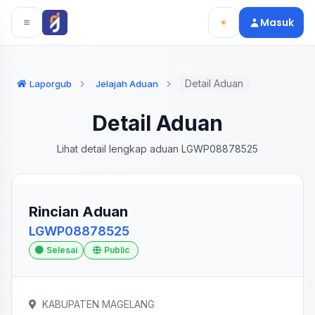
Langsung ke konten utama
Langsung ke navigasi
Masuk
Detail Aduan
Laporgub
Jelajah Aduan
Detail Aduan
Lihat detail lengkap aduan LGWP08878525
Rincian Aduan
LGWP08878525
Selesai
Public
KABUPATEN MAGELANG