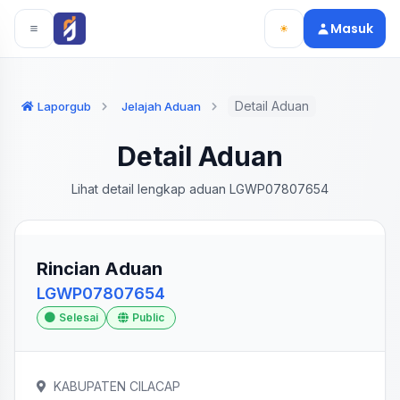
Langsung ke konten utama
Langsung ke navigasi
Masuk
Detail Aduan
Laporgub
Jelajah Aduan
Detail Aduan
Lihat detail lengkap aduan LGWP07807654
Rincian Aduan
LGWP07807654
Selesai
Public
KABUPATEN CILACAP