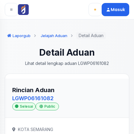
Langsung ke konten utama
Langsung ke navigasi
Masuk
Detail Aduan
Laporgub
Jelajah Aduan
Detail Aduan
Lihat detail lengkap aduan LGWP06161082
Rincian Aduan
LGWP06161082
Selesai
Public
KOTA SEMARANG