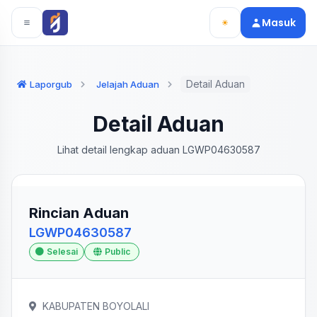
Langsung ke konten utama
Langsung ke navigasi
Masuk
Detail Aduan
Laporgub
Jelajah Aduan
Detail Aduan
Lihat detail lengkap aduan LGWP04630587
Rincian Aduan
LGWP04630587
Selesai
Public
KABUPATEN BOYOLALI