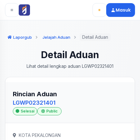
Langsung ke konten utama
Langsung ke navigasi
Masuk
Detail Aduan
Laporgub
Jelajah Aduan
Detail Aduan
Lihat detail lengkap aduan LGWP02321401
Rincian Aduan
LGWP02321401
Selesai
Public
KOTA PEKALONGAN