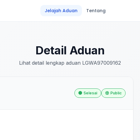
Jelajah Aduan
Tentang
Detail Aduan
Lihat detail lengkap aduan LGWA97009162
Selesai
Public