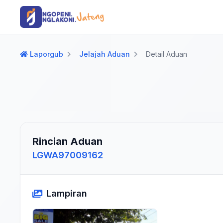
Langsung ke konten utama
Langsung ke navigasi
Laporgub
Jelajah Aduan
Detail Aduan
Rincian Aduan
LGWA97009162
Lampiran