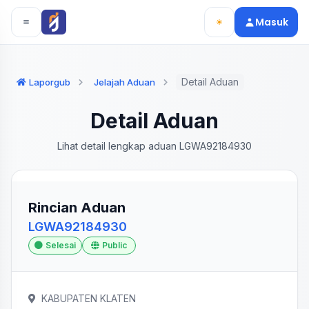
Langsung ke konten utama
Langsung ke navigasi
Masuk
Detail Aduan
Laporgub
Jelajah Aduan
Detail Aduan
Lihat detail lengkap aduan LGWA92184930
Rincian Aduan
LGWA92184930
Selesai
Public
KABUPATEN KLATEN