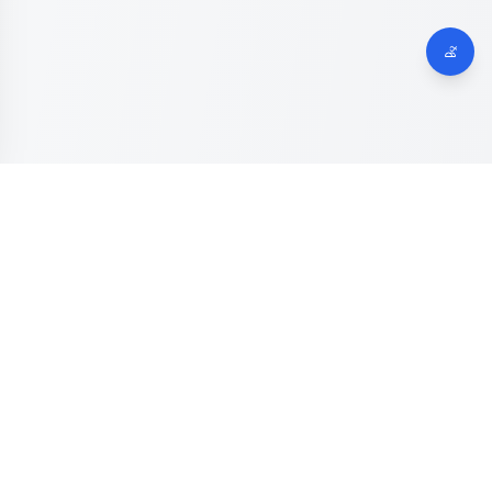
Dinas Komunikasi, Informatika dan Digital
Provinsi Jawa
Tengah
Kanal resmi pengaduan masyarakat Provinsi Jawa Tengah.