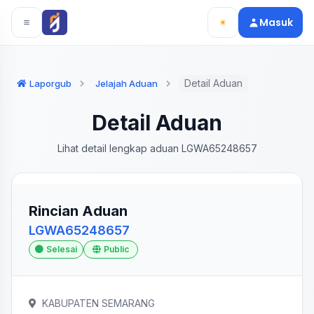
Langsung ke konten utama
Langsung ke navigasi
Masuk
Detail Aduan
Laporgub
Jelajah Aduan
Detail Aduan
Lihat detail lengkap aduan LGWA65248657
Rincian Aduan
LGWA65248657
Selesai
Public
KABUPATEN SEMARANG