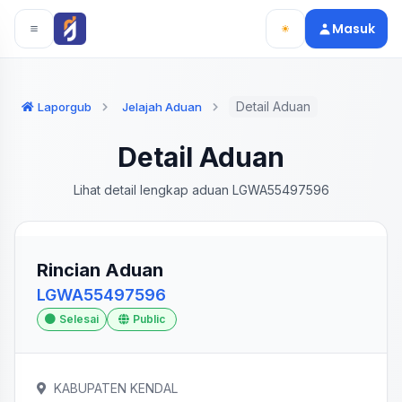
Langsung ke konten utama
Langsung ke navigasi
Masuk
Detail Aduan
Laporgub
Jelajah Aduan
Detail Aduan
Lihat detail lengkap aduan LGWA55497596
Rincian Aduan
LGWA55497596
Selesai
Public
KABUPATEN KENDAL