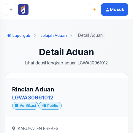
Langsung ke konten utama
Langsung ke navigasi
Masuk
Detail Aduan
Laporgub
Jelajah Aduan
Detail Aduan
Lihat detail lengkap aduan LGWA30961012
Rincian Aduan
LGWA30961012
Verifikasi
Public
KABUPATEN BREBES