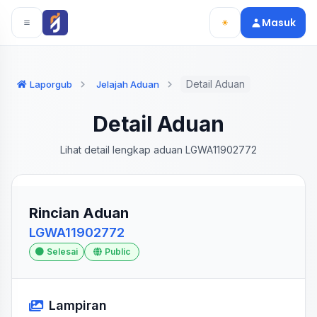
Langsung ke konten utama
Langsung ke navigasi
Masuk
Detail Aduan
Laporgub
Jelajah Aduan
Detail Aduan
Lihat detail lengkap aduan LGWA11902772
Rincian Aduan
LGWA11902772
Selesai
Public
Lampiran