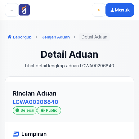
Langsung ke konten utama
Langsung ke navigasi
Masuk
Detail Aduan
Laporgub
Jelajah Aduan
Detail Aduan
Lihat detail lengkap aduan LGWA00206840
Rincian Aduan
LGWA00206840
Selesai
Public
Lampiran