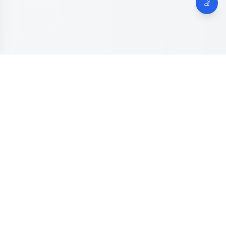
Dinas Komunikasi, Informatika dan Digital
Provinsi Jawa
Tengah
Kanal resmi pengaduan masyarakat Provinsi Jawa Tengah.