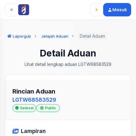
Langsung ke konten utama
Langsung ke navigasi
Masuk
Detail Aduan
Laporgub
Jelajah Aduan
Detail Aduan
Lihat detail lengkap aduan LGTW68583529
Rincian Aduan
LGTW68583529
Selesai
Public
Lampiran