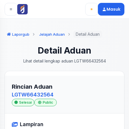
Langsung ke konten utama
Langsung ke navigasi
Masuk
Detail Aduan
Laporgub
Jelajah Aduan
Detail Aduan
Lihat detail lengkap aduan LGTW66432564
Rincian Aduan
LGTW66432564
Selesai
Public
Lampiran