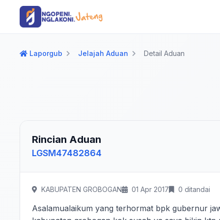
Langsung ke konten utama
Langsung ke navigasi
Laporgub
Jelajah Aduan
Detail Aduan
Rincian Aduan
LGSM47482864
KABUPATEN GROBOGAN
01 Apr 2017
0 ditandai
Asalamualaikum yang terhormat bpk gubernur jawa