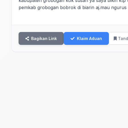
kabupaten grobogan kok susah ya saya bikin ktp ud
pemkab grobogan bobrok di biarin aj.mau ngurus 
Bagikan Link
Klaim Aduan
Tand