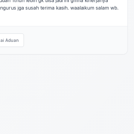
ah 1thun lebih gk bisa jadi ini gmna kinerjanya
ngurus jga susah terima kasih. waalaikum salam wb.
ai Aduan