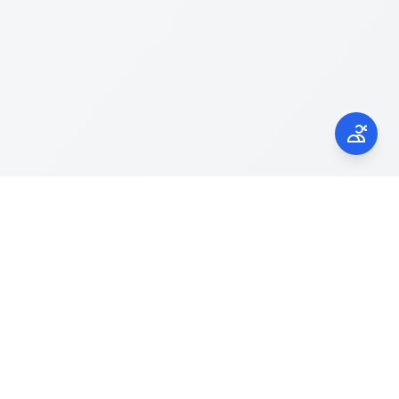
Kontak Kami
laporgub.jatengprov.go.id
Call Center 150945