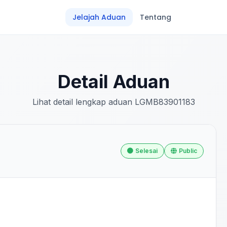
Jelajah Aduan
Tentang
Detail Aduan
Lihat detail lengkap aduan LGMB83901183
Selesai
Public