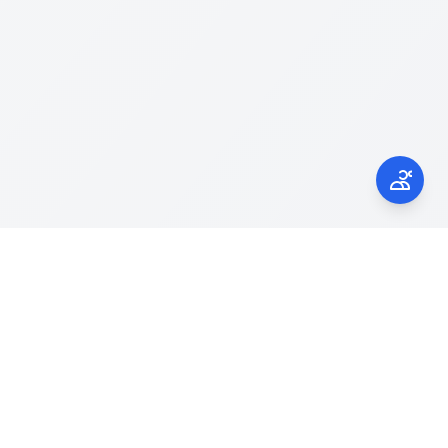
Kontak Kami
laporgub.jatengprov.go.id