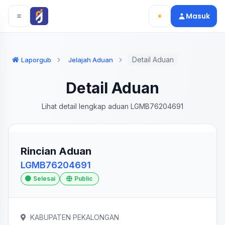
Langsung ke konten utama
Langsung ke navigasi
Masuk
Detail Aduan
Laporgub
Jelajah Aduan
Detail Aduan
Lihat detail lengkap aduan LGMB76204691
Rincian Aduan
LGMB76204691
Selesai
Public
KABUPATEN PEKALONGAN