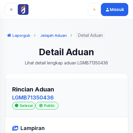
Langsung ke konten utama
Langsung ke navigasi
Masuk
Detail Aduan
Laporgub
Jelajah Aduan
Detail Aduan
Lihat detail lengkap aduan LGMB71350436
Rincian Aduan
LGMB71350436
Selesai
Public
Lampiran