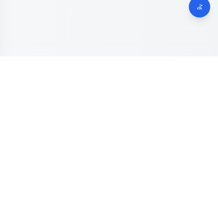
Dinas Komunikasi, Informatika dan Digital
Provinsi Jawa
Tengah
Kanal resmi pengaduan masyarakat Provinsi Jawa Tengah.