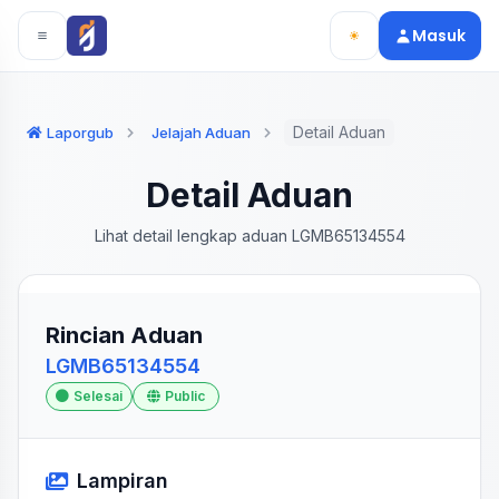
Langsung ke konten utama
Langsung ke navigasi
Masuk
Detail Aduan
Laporgub
Jelajah Aduan
Detail Aduan
Lihat detail lengkap aduan LGMB65134554
Rincian Aduan
LGMB65134554
Selesai
Public
Lampiran