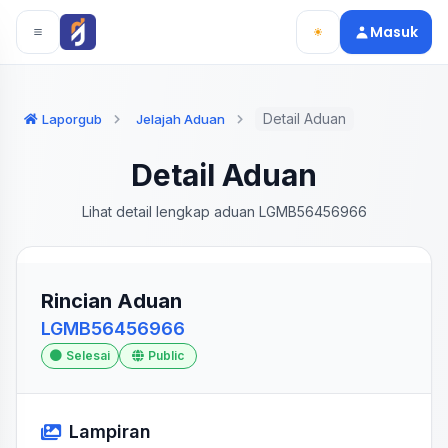
Langsung ke konten utama
Langsung ke navigasi
Masuk
Detail Aduan
Laporgub
Jelajah Aduan
Detail Aduan
Lihat detail lengkap aduan LGMB56456966
Rincian Aduan
LGMB56456966
Selesai
Public
Lampiran