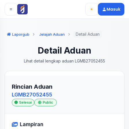
Langsung ke konten utama
Langsung ke navigasi
Masuk
Detail Aduan
Laporgub
Jelajah Aduan
Detail Aduan
Lihat detail lengkap aduan LGMB27052455
Rincian Aduan
LGMB27052455
Selesai
Public
Lampiran