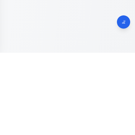
Dinas Komunikasi, Informatika dan Digital
Provinsi Jawa
Tengah
Kanal resmi pengaduan masyarakat Provinsi Jawa Tengah.