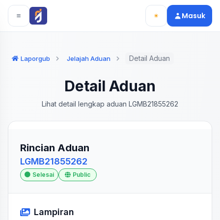
Langsung ke konten utama
Langsung ke navigasi
Masuk
Detail Aduan
Laporgub
Jelajah Aduan
Detail Aduan
Lihat detail lengkap aduan LGMB21855262
Rincian Aduan
LGMB21855262
Selesai
Public
Lampiran