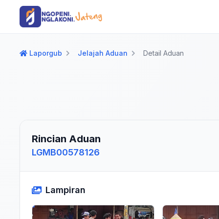
Langsung ke konten utama
Langsung ke navigasi
Laporgub
Jelajah Aduan
Detail Aduan
Rincian Aduan
LGMB00578126
Lampiran