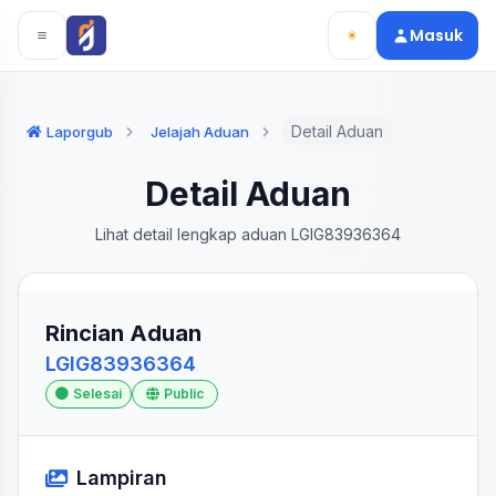
Langsung ke konten utama
Langsung ke navigasi
Masuk
Detail Aduan
Laporgub
Jelajah Aduan
Detail Aduan
Lihat detail lengkap aduan LGIG83936364
Rincian Aduan
LGIG83936364
Selesai
Public
Lampiran