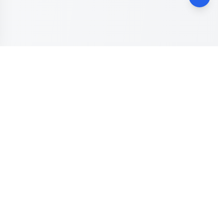
Dinas Komunikasi, Informatika dan Digital
Provinsi Jawa
Tengah
Kanal resmi pengaduan masyarakat Provinsi Jawa Tengah.