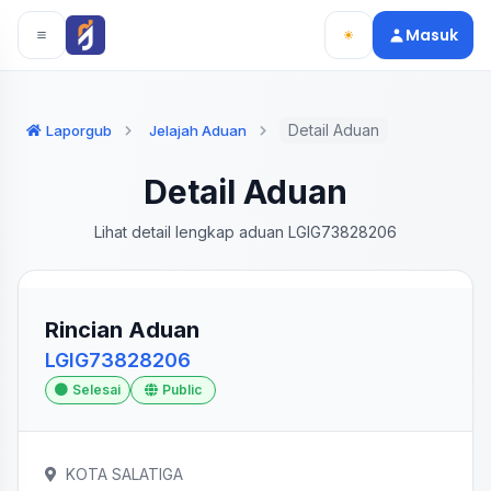
Langsung ke konten utama
Langsung ke navigasi
Masuk
Detail Aduan
Laporgub
Jelajah Aduan
Detail Aduan
Lihat detail lengkap aduan LGIG73828206
Rincian Aduan
LGIG73828206
Selesai
Public
KOTA SALATIGA