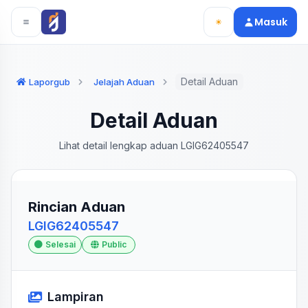
Langsung ke konten utama
Langsung ke navigasi
Masuk
Detail Aduan
Laporgub
Jelajah Aduan
Detail Aduan
Lihat detail lengkap aduan LGIG62405547
Rincian Aduan
LGIG62405547
Selesai
Public
Lampiran