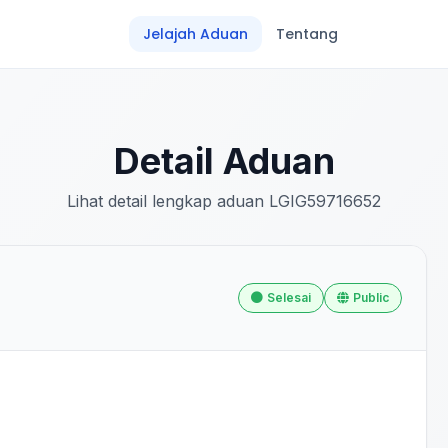
Jelajah Aduan
Tentang
Detail Aduan
Lihat detail lengkap aduan LGIG59716652
Selesai
Public