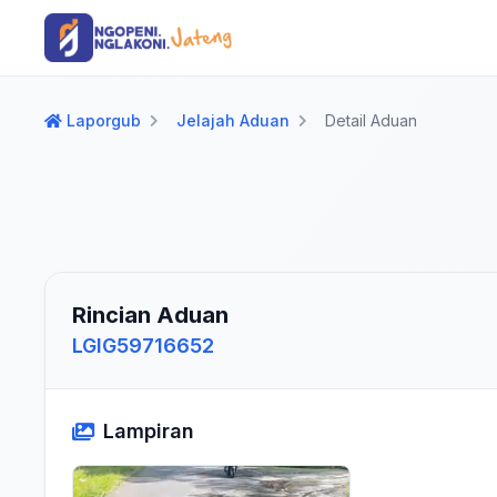
Langsung ke konten utama
Langsung ke navigasi
Laporgub
Jelajah Aduan
Detail Aduan
Rincian Aduan
LGIG59716652
Lampiran