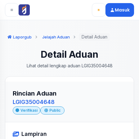
Langsung ke konten utama
Langsung ke navigasi
Masuk
Detail Aduan
Laporgub
Jelajah Aduan
Detail Aduan
Lihat detail lengkap aduan LGIG35004648
Rincian Aduan
LGIG35004648
Verifikasi
Public
Lampiran