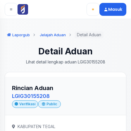
Langsung ke konten utama
Langsung ke navigasi
Masuk
Detail Aduan
Laporgub
Jelajah Aduan
Detail Aduan
Lihat detail lengkap aduan LGIG30155208
Rincian Aduan
LGIG30155208
Verifikasi
Public
KABUPATEN TEGAL