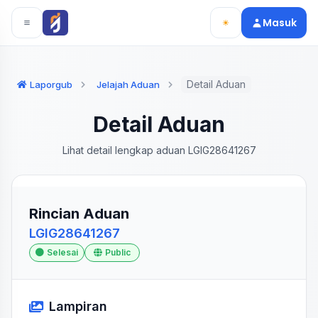
Langsung ke konten utama
Langsung ke navigasi
Masuk
Detail Aduan
Laporgub
Jelajah Aduan
Detail Aduan
Lihat detail lengkap aduan LGIG28641267
Rincian Aduan
LGIG28641267
Selesai
Public
Lampiran