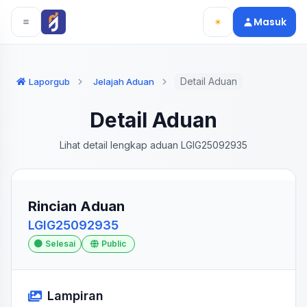
Langsung ke konten utama
Langsung ke navigasi
Masuk
Detail Aduan
Laporgub
Jelajah Aduan
Detail Aduan
Lihat detail lengkap aduan LGIG25092935
Rincian Aduan
LGIG25092935
Selesai
Public
Lampiran