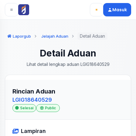
Langsung ke konten utama
Langsung ke navigasi
Masuk
Detail Aduan
Laporgub
Jelajah Aduan
Detail Aduan
Lihat detail lengkap aduan LGIG18640529
Rincian Aduan
LGIG18640529
Selesai
Public
Lampiran