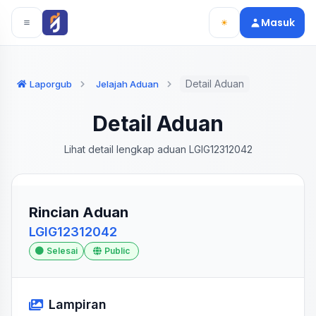
Langsung ke konten utama
Langsung ke navigasi
Masuk
Detail Aduan
Laporgub
Jelajah Aduan
Detail Aduan
Lihat detail lengkap aduan LGIG12312042
Rincian Aduan
LGIG12312042
Selesai
Public
Lampiran