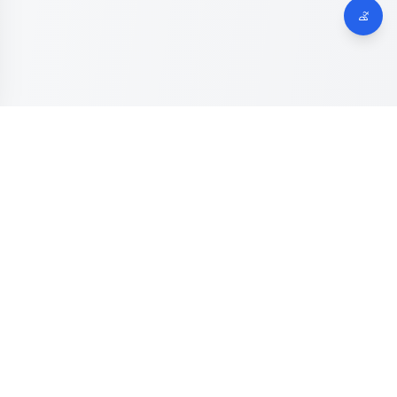
Dinas Komunikasi, Informatika dan Digital
Provinsi Jawa
Tengah
Kanal resmi pengaduan masyarakat Provinsi Jawa Tengah.