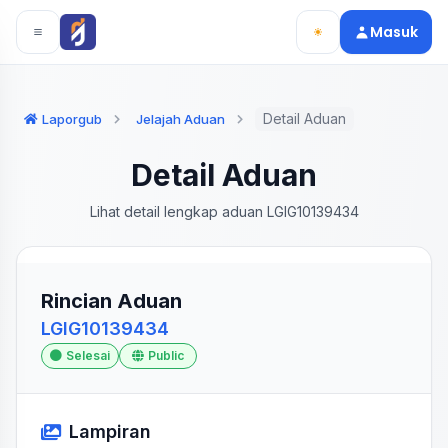
Langsung ke konten utama
Langsung ke navigasi
Masuk
Detail Aduan
Laporgub
Jelajah Aduan
Detail Aduan
Lihat detail lengkap aduan LGIG10139434
Rincian Aduan
LGIG10139434
Selesai
Public
Lampiran