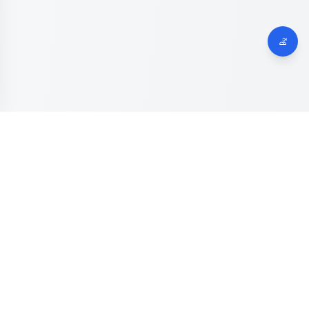
Dinas Komunikasi, Informatika dan Digital
Provinsi Jawa
Tengah
Kanal resmi pengaduan masyarakat Provinsi Jawa Tengah.