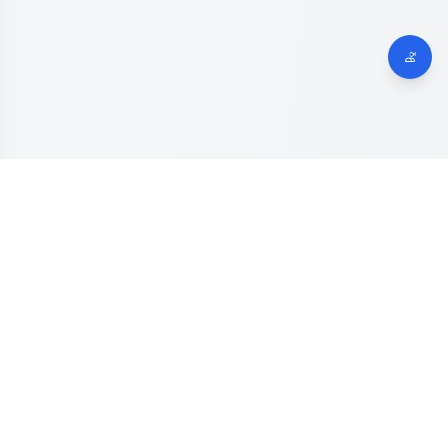
Dinas Komunikasi, Informatika dan Digital
Provinsi Jawa
Tengah
Kanal resmi pengaduan masyarakat Provinsi Jawa Tengah.