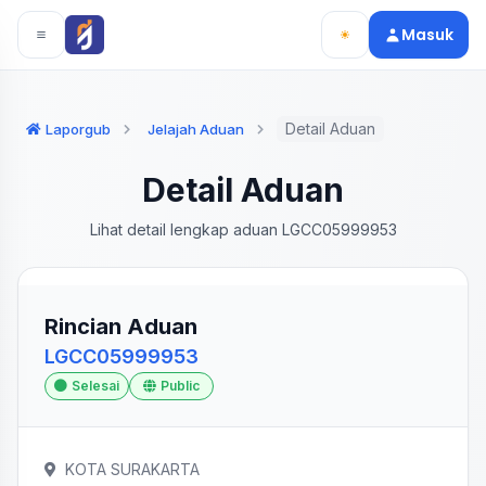
Langsung ke konten utama
Langsung ke navigasi
Masuk
Detail Aduan
Laporgub
Jelajah Aduan
Detail Aduan
Lihat detail lengkap aduan LGCC05999953
Rincian Aduan
LGCC05999953
Selesai
Public
KOTA SURAKARTA