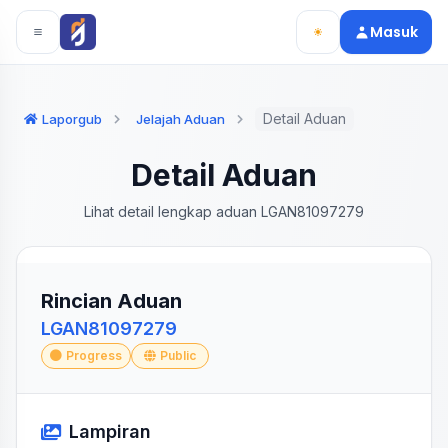
Langsung ke konten utama
Langsung ke navigasi
Masuk
Detail Aduan
Laporgub
Jelajah Aduan
Detail Aduan
Lihat detail lengkap aduan LGAN81097279
Rincian Aduan
LGAN81097279
Progress
Public
Lampiran