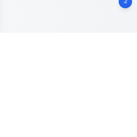
Dinas Komunikasi, Informatika dan Digital
Provinsi Jawa
Tengah
Kanal resmi pengaduan masyarakat Provinsi Jawa Tengah.