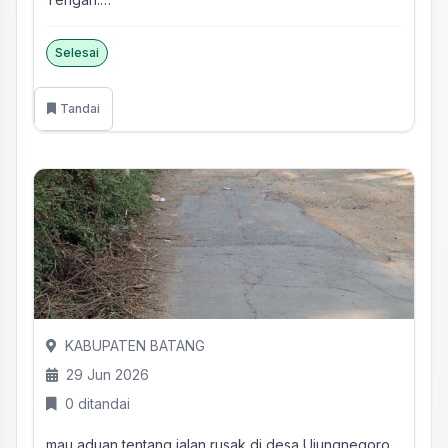
(Timur SMPN 1 Sidoharjo,...
Selesai
Tandai
KABUPATEN BATANG
29 Jun 2026
0 ditandai
mau aduan tentang jalan rusak di desa Ujungnegoro