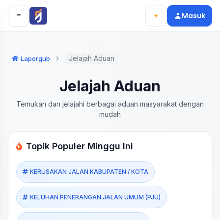
Langsung ke konten utama
Langsung ke navigasi
Masuk
Jelajah Aduan
Laporgub
Jelajah Aduan
Temukan dan jelajahi berbagai aduan masyarakat dengan
mudah
Topik Populer Minggu Ini
KERUSAKAN JALAN KABUPATEN / KOTA
KELUHAN PENERANGAN JALAN UMUM (PJU)