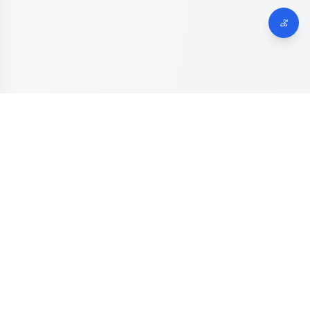
Dinas Komunikasi, Informatika dan Digital
Provinsi Jawa
Tengah
Kanal resmi pengaduan masyarakat Provinsi Jawa Tengah.