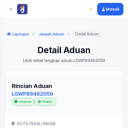
Langsung ke konten utama
Langsung ke navigasi
Masuk
Detail Aduan
Laporgub
Jelajah Aduan
Detail Aduan
Lihat detail lengkap aduan LGWP89462059
Rincian Aduan
LGWP89462059
Selesai
Public
KOTA PEKALONGAN