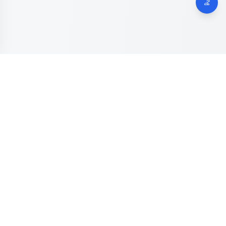
Dinas Komunikasi, Informatika dan Digital
Provinsi Jawa
Tengah
Kanal resmi pengaduan masyarakat Provinsi Jawa Tengah.