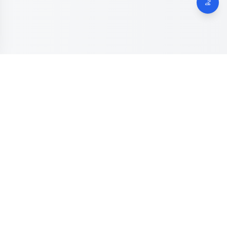
Dinas Komunikasi, Informatika dan Digital
Provinsi Jawa
Tengah
Kanal resmi pengaduan masyarakat Provinsi Jawa Tengah.