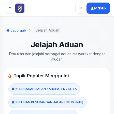
Langsung ke konten utama
Langsung ke navigasi
Masuk
Jelajah Aduan
Laporgub
Jelajah Aduan
Temukan dan jelajahi berbagai aduan masyarakat dengan
mudah
Topik Populer Minggu Ini
KERUSAKAN JALAN KABUPATEN / KOTA
KELUHAN PENERANGAN JALAN UMUM (PJU)